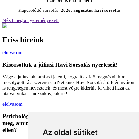
üzletben is elköltheted!
Kapcsolódó sorsolás:
2026. augusztus havi sorsolás
Nézd meg a nyereményeket!
Friss híreink
elolvasom
Kisorsoltuk a júliusi Havi Sorsolás nyerteseit!
Vége a júliusnak, ami azt jelenti, hogy itt az idő megnézni, kire
mosolygott rá a szerencse a Netpanel Havi Sorsolásán! Idén nyáron
is rengetegen neveztetek, és most végre kiderült, ki viheti haza az
utalványokat – nézzük is, kik ők!
elolvasom
Pszichológiai trükkök a kosárban: Miért vesszük
meg, amit megveszünk, és mit tehetünk a bűntudat
ellen?
Az oldal sütiket