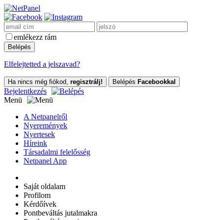
emlékezz rám
Elfelejtetted a jelszavad?
Ha nincs még fiókod,
regisztrálj!
Belépés
Facebookkal
Bejelentkezés
Menü
A Netpanelről
Nyeremények
Nyertesek
Híreink
Társadalmi felelősség
Netpanel App
Saját oldalam
Profilom
Kérdőívek
Pontbeváltás jutalmakra