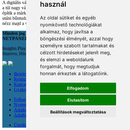
használ
A digitális vásárlás kényelmes, de tele van pszichológiai csapdákkal
a túl nagy választéktól a hosszas böngészésig. Megmutatjuk, hogyan
építik a márkák a bizalmadat online, és miként kerüld el a vásárlás
Az oldal sütiket és egyéb
utáni bűntudatot tudatos döntésekkel. Készülj fel, hogy máshogy
nézz majd a webshopokra!
nyomkövető technológiákat
alkalmaz, hogy javítsa a
Minden jog fenntartva
böngészési élményét, azzal hogy
NETPANEL
személyre szabott tartalmakat és
Insights Playground s.r.o.;
célzott hirdetéseket jelenít meg,
Sturovo, Hlavná 22., 943 01
és elemzi a weboldalunk
forgalmát, hogy megtudjuk
honnan érkeztek a látogatóink.
Bejelentkezés
Regisztráció
Kapcsolat
Elfogadom
Gyakori kérdések
Felhasználási feltételek
Elutasítom
Nyereménysorsolási szabályzat
Adatkezelési tájékoztató
Beállítások megváltoztatása
Adatbiztonság
Ügyfeleknek & újságíróknak