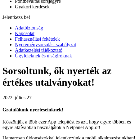
Pontbeváltás sorsjegyre
Gyakori kérdések
Jelentkezz be!
Adatbiztonság
Kapcsolat
Felhasználási feltételek
Nyereménysorsolási szabályzat
Adatkezelési tájékoztató
Ügyfeleknek és újságíróknak
Sorsoltunk, ők nyerték az
értékes utalványokat!
2022. július 27.
Gratulálunk nyerteseinknek!
Köszönjük a több ezer App telepítést és azt, hogy egyre többen és
egyre aktívabban használjátok a Netpanel App-ot!
Hamarosan újdonságokkal jelentkezünk a mobil alkalmazásunkban!