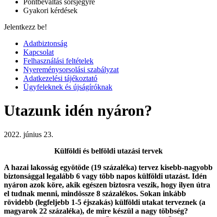
Pontbeváltás sorsjegyre
Gyakori kérdések
Jelentkezz be!
Adatbiztonság
Kapcsolat
Felhasználási feltételek
Nyereménysorsolási szabályzat
Adatkezelési tájékoztató
Ügyfeleknek és újságíróknak
Utazunk idén nyáron?
2022. június 23.
Külföldi és belföldi utazási tervek
A hazai lakosság egyötöde (19 százaléka) tervez kisebb-nagyobb
biztonsággal legalább 6 vagy több napos külföldi utazást. Idén
nyáron azok köre, akik egészen biztosra veszik, hogy ilyen útra
el tudnak menni, mindössze 8 százalékos. Sokan inkább
rövidebb (legfeljebb 1-5 éjszakás) külföldi utakat terveznek (a
magyarok 22 százaléka), de mire készül a nagy többség?