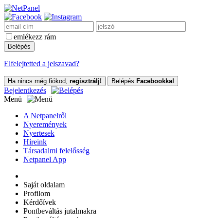
emlékezz rám
Elfelejtetted a jelszavad?
Ha nincs még fiókod,
regisztrálj!
Belépés
Facebookkal
Bejelentkezés
Menü
A Netpanelről
Nyeremények
Nyertesek
Híreink
Társadalmi felelősség
Netpanel App
Saját oldalam
Profilom
Kérdőívek
Pontbeváltás jutalmakra