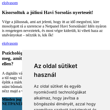
elolvasom
Kisorsoltuk a júliusi Havi Sorsolás nyerteseit!
Vége a júliusnak, ami azt jelenti, hogy itt az idő megnézni, kire
mosolygott rá a szerencse a Netpanel Havi Sorsolásán! Idén nyáron
is rengetegen neveztetek, és most végre kiderült, ki viheti haza az
utalványokat – nézzük is, kik ők!
elolvasom
Pszichológiai trükkök a kosárban: Miért vesszük
meg, amit megveszünk, és mit tehetünk a bűntudat
ellen?
Az oldal sütiket
A digitális vásárlás kényelmes, de tele van pszichológiai csapdákkal
használ
a túl nagy választéktól a hosszas böngészésig. Megmutatjuk, hogyan
építik a márkák a bizalmadat online, és miként kerüld el a vásárlás
Az oldal sütiket és egyéb
utáni bűntudatot tudatos döntésekkel. Készülj fel, hogy máshogy
nézz majd a webshopokra!
nyomkövető technológiákat
alkalmaz, hogy javítsa a
Minden jog fenntartva
böngészési élményét, azzal hogy
NETPANEL
személyre szabott tartalmakat és