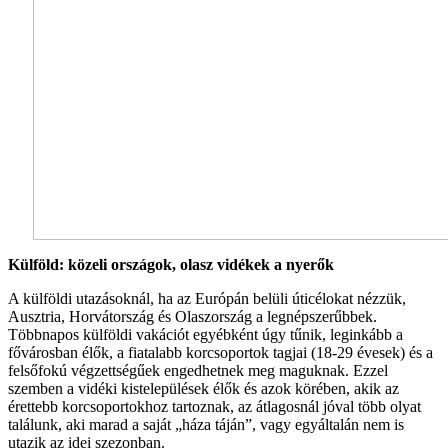
Külföld: közeli országok, olasz vidékek a nyerők
A külföldi utazásoknál, ha az Európán belüli úticélokat nézzük,
Ausztria, Horvátország és Olaszország a legnépszerűbbek.
Többnapos külföldi vakációt egyébként úgy tűnik, leginkább a
fővárosban élők, a fiatalabb korcsoportok tagjai (18-29 évesek) és a
felsőfokú végzettségűek engedhetnek meg maguknak. Ezzel
szemben a vidéki kistelepülések élők és azok körében, akik az
érettebb korcsoportokhoz tartoznak, az átlagosnál jóval több olyat
találunk, aki marad a saját „háza táján”, vagy egyáltalán nem is
utazik az idei szezonban.