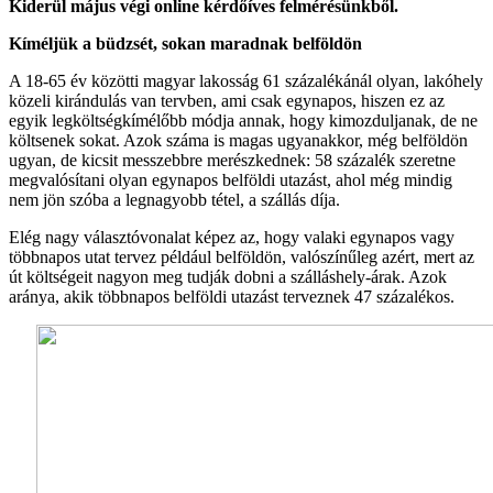
Kiderül május végi online kérdőíves felmérésünkből.
Kíméljük a büdzsét, sokan maradnak belföldön
A 18-65 év közötti magyar lakosság 61 százalékánál olyan, lakóhely
közeli kirándulás van tervben, ami csak egynapos, hiszen ez az
egyik legköltségkímélőbb módja annak, hogy kimozduljanak, de ne
költsenek sokat. Azok száma is magas ugyanakkor, még belföldön
ugyan, de kicsit messzebbre merészkednek: 58 százalék szeretne
megvalósítani olyan egynapos belföldi utazást, ahol még mindig
nem jön szóba a legnagyobb tétel, a szállás díja.
Elég nagy választóvonalat képez az, hogy valaki egynapos vagy
többnapos utat tervez például belföldön, valószínűleg azért, mert az
út költségeit nagyon meg tudják dobni a szálláshely-árak. Azok
aránya, akik többnapos belföldi utazást terveznek 47 százalékos.