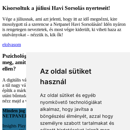
Kisorsoltuk a júliusi Havi Sorsolás nyerteseit!
Vége a júliusnak, ami azt jelenti, hogy itt az idő megnézni, kire
mosolygott rá a szerencse a Netpanel Havi Sorsolásán! Idén nyáron
is rengetegen neveztetek, és most végre kiderült, ki viheti haza az
utalványokat – nézzük is, kik ők!
elolvasom
Pszichológiai trükkök a kosárban: Miért vesszük
meg, amit megveszünk, és mit tehetünk a bűntudat
ellen?
Az oldal sütiket
A digitális vásárlás kényelmes, de tele van pszichológiai csapdákkal
használ
a túl nagy választéktól a hosszas böngészésig. Megmutatjuk, hogyan
építik a márkák a bizalmadat online, és miként kerüld el a vásárlás
Az oldal sütiket és egyéb
utáni bűntudatot tudatos döntésekkel. Készülj fel, hogy máshogy
nézz majd a webshopokra!
nyomkövető technológiákat
alkalmaz, hogy javítsa a
Minden jog fenntartva
böngészési élményét, azzal hogy
NETPANEL
személyre szabott tartalmakat és
Insights Playground s.r.o.;