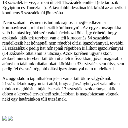
13 százalék tervez, afrikai úticélt 11százalék említett (ide tartozik
Egyiptom és Tunézia is). A távolabbi desztinációk közül az amerikai
kontinens 9 százaléknál jön szóba.
Nem szabad – és nem is tudunk sajnos - megfeledkezni a
koronavírusról, mint nehezítő körülményről. Az egyes országokba
való bejutást legtöbbször vakcinációhoz kötik. Így érthető, hogy
azoknak, akiknek tervben van a téli kiruccanás 54 százaléka
rendelkezik hat hónapnál nem régebbi oltási igazolvánnyal, további
31 százalékuk pedig hat hónapnál régebben kiállított igazolvánnyal
(14 százalék oltatlanul is utazna). Azok körében ugyanakkor,
akiknél nincs tervben külföldi út a téli időszakban, jóval magasabb
arányban találunk oltatlanokat: körükben 33 százalék sem friss, sem
pedig fél évesnél régebbi oltási igazolvánnyal nem rendelkezik.
Az aggodalom tapinthatóan jelen van a külföldre vágyóknál:
21százalékuk nagyon tart attól, hogy a járványhelyzet valamilyen
módon meghiúsítja útját, és csak 13 százalék azok aránya, akik
ebben a kevéssé tervezhető szituációban is magabiztosan vágnak
neki egy határainkon túli utazásnak.