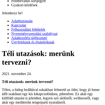
Pontbeváltás sorsjegyre
Gyakori kérdések
Jelentkezz be!
Adatbiztonság
Kapcsolat
Felhasználási feltételek
Nyereménysorsolási szabályzat
Adatkezelési tájékoztató
Ügyfeleknek és újságíróknak
Téli utazások: merünk
tervezni?
2021. november 24.
Téli utazások: merünk tervezni?
Télen, a hideg beálltával sokakban felmerül az ötlet, hogy jó lenne
időt szakítani egy kis kikapcsolódásra, pihenésre. Ez akár egy
külföldi utazást is jelenthet, legyen szó síelésről, wellnessről, vagy
akár egy mediterrán tengerparti nyaralásról.