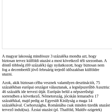
A magyar lakosság mindössze 3 százaléka mondta azt, hogy
biztosan tervez külföldi utazást a most következő téli szezonban. A
döntő többség (69 százalék) úgy nyilatkozott, hogy biztosan nem
fog a decembertől jövő februárig terjedő időszakban külföldre
utazni.
Azok, akik biztosan célba vesznek valamilyen desztinációt, 75
százalékban európai országot választanak, a legnépszerűbb Ausztria:
46 százalék ide tervezi útját. Európán belül a népszerűségi
sorrendben a következő, Németország, jócskán lemaradva 17
százalékkal, majd pedig az Egyesült Királyság a maga 14
százalékával. Csehországba, Romániába csak minden tizedik utazást
tervező indul(na). Ázsiai utazást (pl. Thaiföld, Maldív-szigetek)