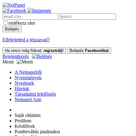
emlékezz rám
Elfelejtetted a jelszavad?
Ha nincs még fiókod,
regisztrálj!
Belépés
Facebookkal
Bejelentkezés
Menü
A Netpanelről
Nyeremények
Nyertesek
Híreink
Társadalmi felelősség
Netpanel App
Saját oldalam
Profilom
Kérdőívek
Pontbeváltás jutalmakra