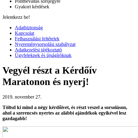
Pontbeváltás sorsjegyre
Gyakori kérdések
Jelentkezz be!
Adatbiztonság
Kapcsolat
Felhasználási feltételek
Nyereménysorsolási szabályzat
Adatkezelési tájékoztató
Ügyfeleknek és újságíróknak
Vegyél részt a Kérdőív
Maratonon és nyerj!
2019. november 27.
Töltsd ki mind a négy kérdőívet, és részt veszel a sorsoláson,
ahol a szerencsés nyertes az alábbi ajándékok egyikével lesz
gazdagabb!