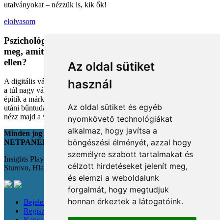
utalványokat – nézzük is, kik ők!
elolvasom
Pszichológiai trükkök a kosárban: Miért vesszük
meg, amit megveszünk, és mit tehetünk a bűntudat
ellen?
Az oldal sütiket
A digitális vásárlás kényelmes, de tele van pszichológiai csapdákkal
használ
a túl nagy választéktól a hosszas böngészésig. Megmutatjuk, hogyan
építik a márkák a bizalmadat online, és miként kerüld el a vásárlás
Az oldal sütiket és egyéb
utáni bűntudatot tudatos döntésekkel. Készülj fel, hogy máshogy
nézz majd a webshopokra!
nyomkövető technológiákat
alkalmaz, hogy javítsa a
Minden jog fenntartva
böngészési élményét, azzal hogy
NETPANEL
személyre szabott tartalmakat és
Insights Playground s.r.o.;
célzott hirdetéseket jelenít meg,
Sturovo, Hlavná 22., 943 01
és elemzi a weboldalunk
forgalmát, hogy megtudjuk
honnan érkeztek a látogatóink.
Bejelentkezés
Regisztráció
Kapcsolat