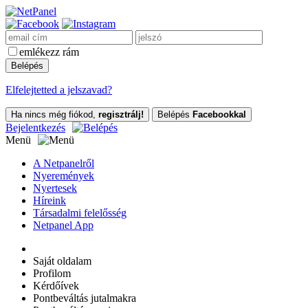
emlékezz rám
Elfelejtetted a jelszavad?
Ha nincs még fiókod,
regisztrálj!
Belépés
Facebookkal
Bejelentkezés
Menü
A Netpanelről
Nyeremények
Nyertesek
Híreink
Társadalmi felelősség
Netpanel App
Saját oldalam
Profilom
Kérdőívek
Pontbeváltás jutalmakra