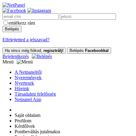
emlékezz rám
Elfelejtetted a jelszavad?
Ha nincs még fiókod,
regisztrálj!
Belépés
Facebookkal
Bejelentkezés
Menü
A Netpanelről
Nyeremények
Nyertesek
Híreink
Társadalmi felelősség
Netpanel App
Saját oldalam
Profilom
Kérdőívek
Pontbeváltás jutalmakra