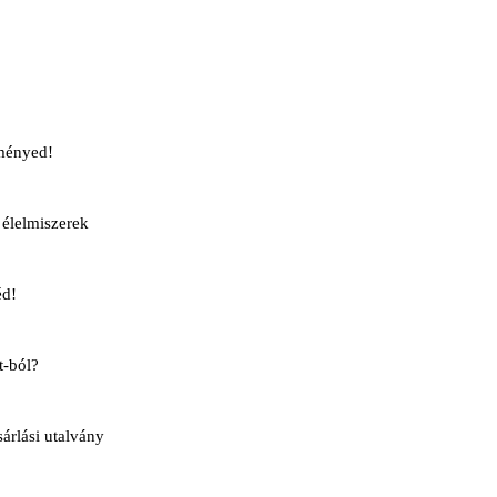
ményed!
élelmiszerek
éd!
t-ból?
rlási utalvány