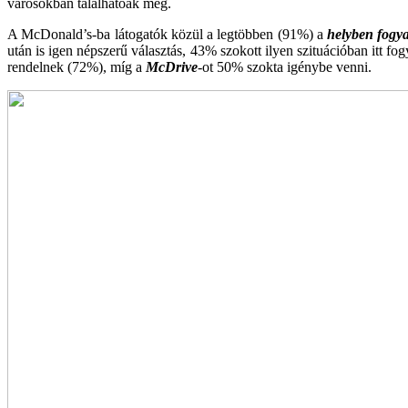
városokban találhatóak meg.
A McDonald’s-ba látogatók közül a legtöbben (91%) a
helyben fogya
után is igen népszerű választás, 43% szokott ilyen szituációban itt 
rendelnek (72%), míg a
McDrive
-ot 50% szokta igénybe venni.