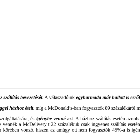
 szállítás bevezetését
. A válaszadóink
egyharmada már hallott is erről
ggel házhoz ételt
, míg a McDonald’s-ban fogyasztók 89 százalékáról m
zolgáltatására, és
igénybe venné
azt. A házhoz szállítás esetén azonb
vennék a McDelivery-t 22 százalékuk csak ingyenes szállítás esetén 
tók körében vonzó, hiszen az amúgy ott nem fogyasztók 45%-a is igé