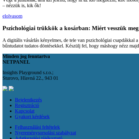
– nézzük is, kik ők!
elolvasom
Pszichológiai trükkök a kosárban: Miért vesszük meg
A digitális vásárlás kényelmes, de tele van pszichológiai csapdákkal 
bűntudatot tudatos döntésekkel. Készülj fel, hogy máshogy nézz maj
Minden jog fenntartva
NETPANEL
Insights Playground s.r.o.;
Sturovo, Hlavná 22., 943 01
Bejelentkezés
Regisztráció
Kapcsolat
Gyakori kérdések
Felhasználási feltételek
Nyereménysorsolási szabályzat
Adatkezelési tájékoztató