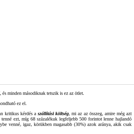
, és minden másodiknak tetszik is ez az ötlet.
ondható ez el.
an kritikus kérdés a
szállítási költség
, mi az az összeg, amire még azt
tenné ezt, míg 68 százalékuk legfeljebb 500 forintot lenne hajlandó
nybe venné, igaz, körükben magasabb (30%) azok aránya, akik csak