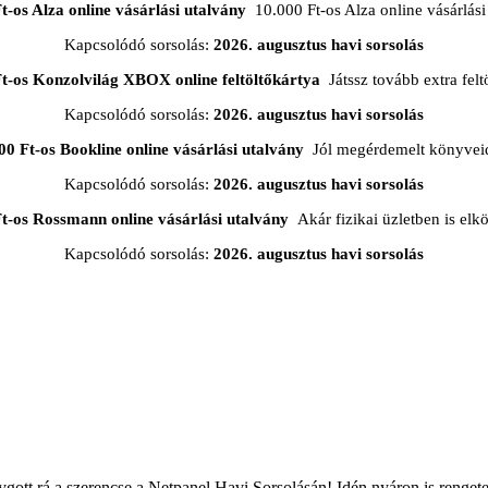
t-os Alza online vásárlási utalvány
10.000 Ft-os Alza online vásárlási
Kapcsolódó sorsolás:
2026. augusztus havi sorsolás
Ft-os Konzolvilág XBOX online feltöltőkártya
Játssz tovább extra feltö
Kapcsolódó sorsolás:
2026. augusztus havi sorsolás
00 Ft-os Bookline online vásárlási utalvány
Jól megérdemelt könyveid
Kapcsolódó sorsolás:
2026. augusztus havi sorsolás
t-os Rossmann online vásárlási utalvány
Akár fizikai üzletben is elkö
Kapcsolódó sorsolás:
2026. augusztus havi sorsolás
lygott rá a szerencse a Netpanel Havi Sorsolásán! Idén nyáron is rengete