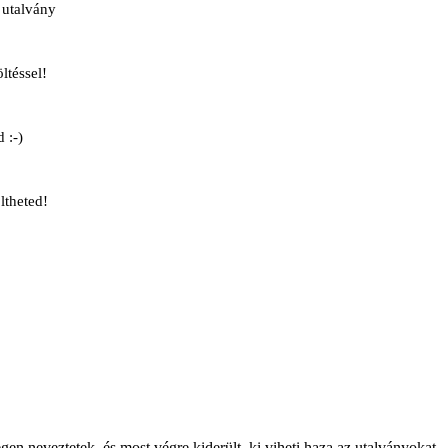
 utalvány
ltéssel!
 :-)
ltheted!
gen neveztetek, és most végre kiderült, ki viheti haza az utalványokat