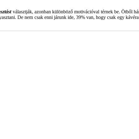
sztást
választják, azonban különböző motivációval térnek be. Ötből hár
fogyasztani. De nem csak enni járunk ide, 39% van, hogy csak egy kávér