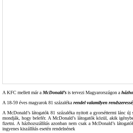
A KFC mellett már a
McDonald’s
is tervezi Magyarországon a
házhoz
A 18-59 éves magyarok 81 százaléka
rendel valamilyen rendszeressé
A McDonald’s látogatók 81 százaléka nyitott a gyorséttermi lánc új s
mondják, hogy belefér. A McDonald’s látogatók közül, akik igénybe 
fizetni. A házhozszállítás azonban nem csak a McDonald’s látoga
ingyenes kiszállítás esetén rendelnének