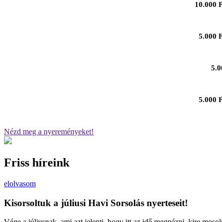
10.000 F
5.000 
5.0
5.000 F
Nézd meg a nyereményeket!
Friss híreink
elolvasom
Kisorsoltuk a júliusi Havi Sorsolás nyerteseit!
Vége a júliusnak, ami azt jelenti, hogy itt az idő megnézni, kire moso