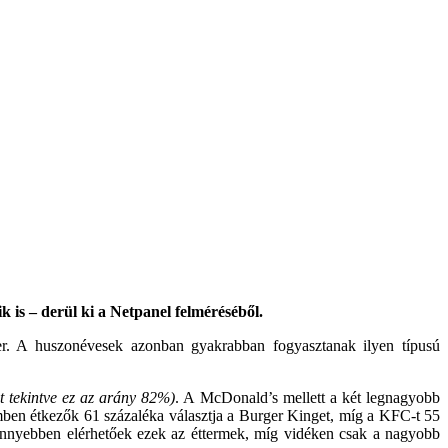
 is – derül ki a Netpanel felméréséből.
er. A huszonévesek azonban gyakrabban fogyasztanak ilyen típusú
t tekintve ez az arány 82%)
. A McDonald’s mellett a két legnagyobb
ben étkezők 61 százaléka választja a Burger Kinget, míg a KFC-t 55
könnyebben elérhetőek ezek az éttermek, míg vidéken csak a nagyobb