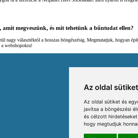
, amit megveszünk, és mit tehetünk a bűntudat ellen?
a túl nagy választéktól a hosszas böngészésig. Megmutatjuk, hogyan építi
d a webshopokra!
Az oldal sütike
Az oldal sütiket és e
javítsa a böngészési é
és célzott hirdetéseket
hogy megtudjuk honnan