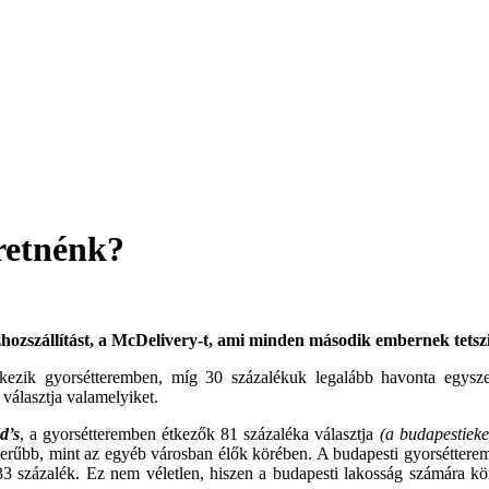
retnénk?
ozszállítást, a McDelivery-t, ami minden második embernek tetszik
étkezik gyorsétteremben, míg 30 százalékuk legalább havonta egysz
választja valamelyiket.
d’s
, a gyorsétteremben étkezők 81 százaléka választja
(a budapestieke
erűbb, mint az egyéb városban élők körében. A budapesti gyorsétterem
33 százalék. Ez nem véletlen, hiszen a budapesti lakosság számára 