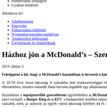
Pontbeváltás sorsjegyre
Gyakori kérdések
Jelentkezz be!
Adatbiztonság
Kapcsolat
Felhasználási feltételek
Nyereménysorsolási szabályzat
Adatkezelési tájékoztató
Ügyfeleknek és újságíróknak
Házhoz jön a McDonald’s – Sze
2019. június 3.
Felröppent a hír, hogy a McDonald’s hazánkban is bevezeti a házh
A 18-59 éves hazai lakosság 8 százaléka heti rendszerességgel 
éttermekben, minden második fiatal havonta legalább egy alkalommal 
Hazánkban a
legnépszerűbb gyorsétterem
egyértelműen
a McDonal
piaci szereplő a
Burger King és a KFC
a budapestiek körében népsz
százalék, ezek az arányok az egyéb városi lakosság körében 44 és 