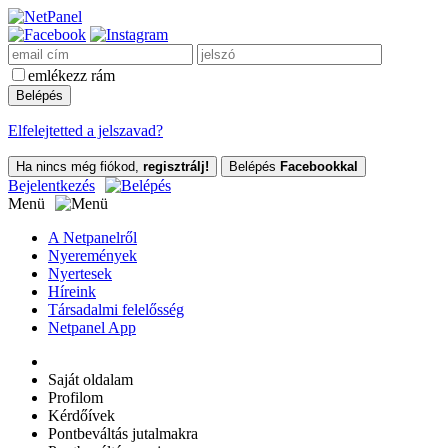
emlékezz rám
Elfelejtetted a jelszavad?
Ha nincs még fiókod,
regisztrálj!
Belépés
Facebookkal
Bejelentkezés
Menü
A Netpanelről
Nyeremények
Nyertesek
Híreink
Társadalmi felelősség
Netpanel App
Saját oldalam
Profilom
Kérdőívek
Pontbeváltás jutalmakra