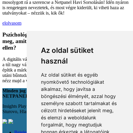
mosolygott rá a szerencse a Netpanel Havi Sorsolásán! Idén nyáron
is rengetegen neveztetek, és most végre kiderült, ki viheti haza az
utalványokat – nézzük is, kik ők!
elolvasom
Pszichológiai trükkök a kosárban: Miért vesszük
meg, amit megveszünk, és mit tehetünk a bűntudat
ellen?
Az oldal sütiket
A digitális vásárlás kényelmes, de tele van pszichológiai csapdákkal
használ
a túl nagy választéktól a hosszas böngészésig. Megmutatjuk, hogyan
építik a márkák a bizalmadat online, és miként kerüld el a vásárlás
Az oldal sütiket és egyéb
utáni bűntudatot tudatos döntésekkel. Készülj fel, hogy máshogy
nézz majd a webshopokra!
nyomkövető technológiákat
alkalmaz, hogy javítsa a
Minden jog fenntartva
böngészési élményét, azzal hogy
NETPANEL
személyre szabott tartalmakat és
Insights Playground s.r.o.;
célzott hirdetéseket jelenít meg,
Sturovo, Hlavná 22., 943 01
és elemzi a weboldalunk
forgalmát, hogy megtudjuk
honnan érkeztek a látogatóink.
Bejelentkezés