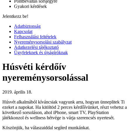
Pontbeváltás sorsjegyre
Gyakori kérdések
Jelentkezz be!
Adatbiztonság
Kapcsolat
Felhasználási feltételek
Nyereménysorsolási szabályzat
Adatkezelési tájékoztató
Ügyfeleknek és újságíróknak
Húsvéti kérdőív
nyereménysorsolással
2019. április 18.
Húsvét alkalmából kíváncsiak vagyunk arra, hogyan ünneplitek Ti
ezeket a napokat. Ha kitöltöd 2 perces kérdőívünket, részt vehetsz a
következő sorsoláson, ahol iPhone, smart TV, PlayStation
játékkonzol és wellness hétvége is várja szerencsés nyertesét.
Köszönjük, ha válaszaiddal segíted munkánkat.