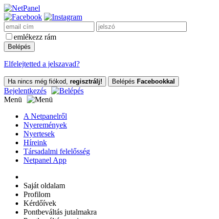
emlékezz rám
Elfelejtetted a jelszavad?
Ha nincs még fiókod,
regisztrálj!
Belépés
Facebookkal
Bejelentkezés
Menü
A Netpanelről
Nyeremények
Nyertesek
Híreink
Társadalmi felelősség
Netpanel App
Saját oldalam
Profilom
Kérdőívek
Pontbeváltás jutalmakra