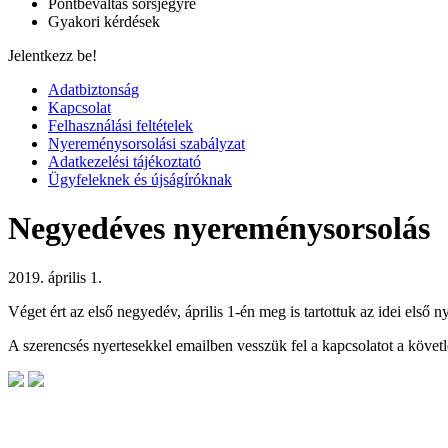
Pontbeváltás sorsjegyre
Gyakori kérdések
Jelentkezz be!
Adatbiztonság
Kapcsolat
Felhasználási feltételek
Nyereménysorsolási szabályzat
Adatkezelési tájékoztató
Ügyfeleknek és újságíróknak
Negyedéves nyereménysorsolás
2019. április 1.
Véget ért az első negyedév, április 1-én meg is tartottuk az idei első 
A szerencsés nyertesekkel emailben vesszük fel a kapcsolatot a követl