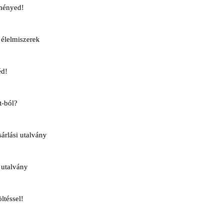
ményed!
élelmiszerek
éd!
t-ból?
rlási utalvány
 utalvány
ltéssel!