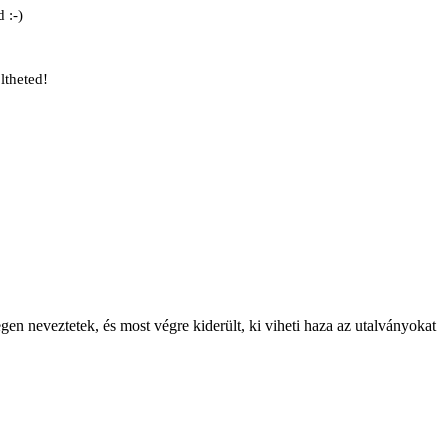
 :-)
ltheted!
gen neveztetek, és most végre kiderült, ki viheti haza az utalványokat