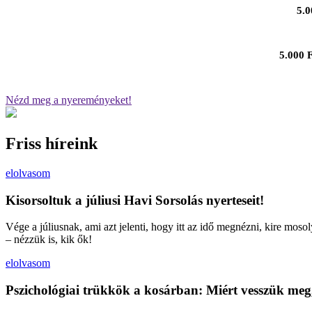
5.0
5.000 F
Nézd meg a nyereményeket!
Friss híreink
elolvasom
Kisorsoltuk a júliusi Havi Sorsolás nyerteseit!
Vége a júliusnak, ami azt jelenti, hogy itt az idő megnézni, kire moso
– nézzük is, kik ők!
elolvasom
Pszichológiai trükkök a kosárban: Miért vesszük meg