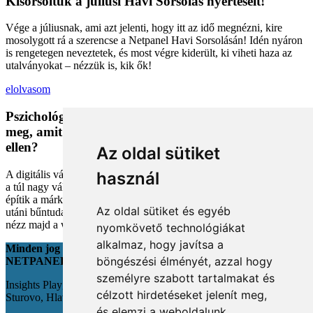
Kisorsoltuk a júliusi Havi Sorsolás nyerteseit!
Vége a júliusnak, ami azt jelenti, hogy itt az idő megnézni, kire
mosolygott rá a szerencse a Netpanel Havi Sorsolásán! Idén nyáron
is rengetegen neveztetek, és most végre kiderült, ki viheti haza az
utalványokat – nézzük is, kik ők!
elolvasom
Pszichológiai trükkök a kosárban: Miért vesszük
meg, amit megveszünk, és mit tehetünk a bűntudat
ellen?
Az oldal sütiket
A digitális vásárlás kényelmes, de tele van pszichológiai csapdákkal
használ
a túl nagy választéktól a hosszas böngészésig. Megmutatjuk, hogyan
építik a márkák a bizalmadat online, és miként kerüld el a vásárlás
Az oldal sütiket és egyéb
utáni bűntudatot tudatos döntésekkel. Készülj fel, hogy máshogy
nézz majd a webshopokra!
nyomkövető technológiákat
alkalmaz, hogy javítsa a
Minden jog fenntartva
böngészési élményét, azzal hogy
NETPANEL
személyre szabott tartalmakat és
Insights Playground s.r.o.;
célzott hirdetéseket jelenít meg,
Sturovo, Hlavná 22., 943 01
és elemzi a weboldalunk