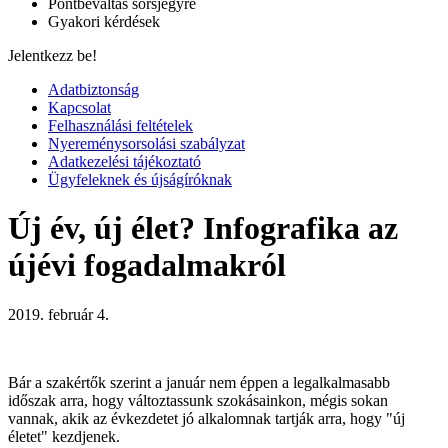
Pontbeváltás sorsjegyre
Gyakori kérdések
Jelentkezz be!
Adatbiztonság
Kapcsolat
Felhasználási feltételek
Nyereménysorsolási szabályzat
Adatkezelési tájékoztató
Ügyfeleknek és újságíróknak
Új év, új élet? Infografika az
újévi fogadalmakról
2019. február 4.
Bár a szakértők szerint a január nem éppen a legalkalmasabb
időszak arra, hogy változtassunk szokásainkon, mégis sokan
vannak, akik az évkezdetet jó alkalomnak tartják arra, hogy "új
életet" kezdjenek.