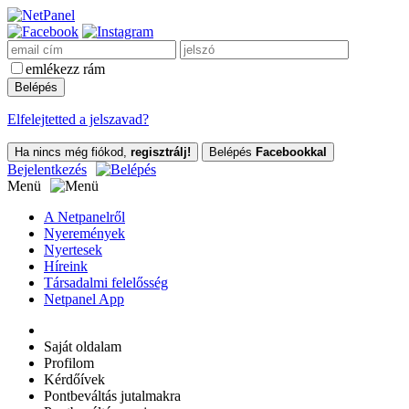
emlékezz rám
Elfelejtetted a jelszavad?
Ha nincs még fiókod,
regisztrálj!
Belépés
Facebookkal
Bejelentkezés
Menü
A Netpanelről
Nyeremények
Nyertesek
Híreink
Társadalmi felelősség
Netpanel App
Saját oldalam
Profilom
Kérdőívek
Pontbeváltás jutalmakra