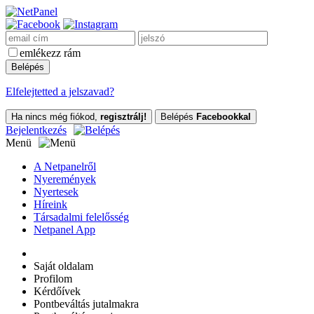
emlékezz rám
Elfelejtetted a jelszavad?
Ha nincs még fiókod,
regisztrálj!
Belépés
Facebookkal
Bejelentkezés
Menü
A Netpanelről
Nyeremények
Nyertesek
Híreink
Társadalmi felelősség
Netpanel App
Saját oldalam
Profilom
Kérdőívek
Pontbeváltás jutalmakra