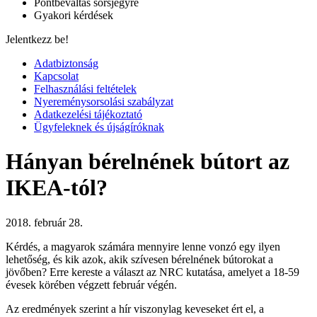
Pontbeváltás sorsjegyre
Gyakori kérdések
Jelentkezz be!
Adatbiztonság
Kapcsolat
Felhasználási feltételek
Nyereménysorsolási szabályzat
Adatkezelési tájékoztató
Ügyfeleknek és újságíróknak
Hányan bérelnének bútort az
IKEA-tól?
2018. február 28.
Kérdés, a magyarok számára mennyire lenne vonzó egy ilyen
lehetőség, és kik azok, akik szívesen bérelnének bútorokat a
jövőben? Erre kereste a választ az NRC kutatása, amelyet a 18-59
évesek körében végzett február végén.
Az eredmények szerint a hír viszonylag keveseket ért el, a