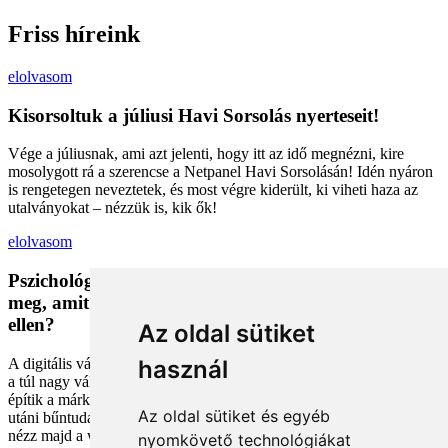
Friss híreink
elolvasom
Kisorsoltuk a júliusi Havi Sorsolás nyerteseit!
Vége a júliusnak, ami azt jelenti, hogy itt az idő megnézni, kire
mosolygott rá a szerencse a Netpanel Havi Sorsolásán! Idén nyáron
is rengetegen neveztetek, és most végre kiderült, ki viheti haza az
utalványokat – nézzük is, kik ők!
elolvasom
Pszichológiai trükkök a kosárban: Miért vesszük
meg, amit megveszünk, és mit tehetünk a bűntudat
ellen?
Az oldal sütiket
A digitális vásárlás kényelmes, de tele van pszichológiai csapdákkal
használ
a túl nagy választéktól a hosszas böngészésig. Megmutatjuk, hogyan
építik a márkák a bizalmadat online, és miként kerüld el a vásárlás
Az oldal sütiket és egyéb
utáni bűntudatot tudatos döntésekkel. Készülj fel, hogy máshogy
nézz majd a webshopokra!
nyomkövető technológiákat