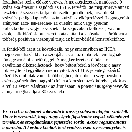
fogadtatása pedig eléggé vegyes. A megkérdezettek mindössze 9
százaléka értesült a sajtóból az IKEA tervéről, de megismerve annak
részleteit 7 százalék tartja kifejezetten jó ötletnek, további 34
százalék pedig alapvetően szimpatizál az elképzeléssel. Legnagyobb
arányban azok lelkesednek az ötletért, akik vagy gyakran
költözködnek, vagy terveznek a közeljövőben költözést, valamint
azok, akik időről-időre szeretik átalakítani a lakásukat – körükben a
többség pozitívan viszonyul tartja az bútor-bérlési konstrukcióhoz.
A fentiekből azért az következik, hogy amennyiben az IKEA
megjelenik hazánkban a szolgáltatással, az emberek nem fognak
tömegesen élni lehetőséggel. A megkérdezettek ötöde tartja
egyáltalán elképzelhetőnek, hogy bútort bérel a jövőben; a nagy
többség tehát egyáltalán nem nyitott. Az IKEA jelenlegi vásárlói
között is utóbbiak vannak többségben, de ebben a szegmensben
azért egyértelműen nagyobb lehet a kereslet: azok körében, akik az
elmúlt 3 évben vásároltak az áruházban, a potenciális igénybevevők
aránya meghaladja a 30 százalékot.
Ez a cikk a netpanel válaszadó közösség válaszai alapján született.
Ha te is szeretnéd, hogy nagy cégek figyelembe vegyék véleményed
termékik és szolgáltatásaik fejlesztése során, akkor regisztrálhatsz
a panelba. A kérdőív kitöltők közt rendszeresen nyereményeket is