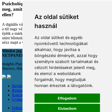
Pszichológiai trükkök a kosárban: Miért vesszük
meg, amit megveszünk, és mit tehetünk a bűntudat
ellen?
Az oldal sütiket
A digitális vásárlás kényelmes, de tele van pszichológiai csapdákkal
használ
a túl nagy választéktól a hosszas böngészésig. Megmutatjuk, hogyan
építik a márkák a bizalmadat online, és miként kerüld el a vásárlás
Az oldal sütiket és egyéb
utáni bűntudatot tudatos döntésekkel. Készülj fel, hogy máshogy
nézz majd a webshopokra!
nyomkövető technológiákat
alkalmaz, hogy javítsa a
Minden jog fenntartva
böngészési élményét, azzal hogy
NETPANEL
személyre szabott tartalmakat és
Insights Playground s.r.o.;
célzott hirdetéseket jelenít meg,
Sturovo, Hlavná 22., 943 01
és elemzi a weboldalunk
forgalmát, hogy megtudjuk
honnan érkeztek a látogatóink.
Bejelentkezés
Regisztráció
Kapcsolat
Elfogadom
Gyakori kérdések
Felhasználási feltételek
Elutasítom