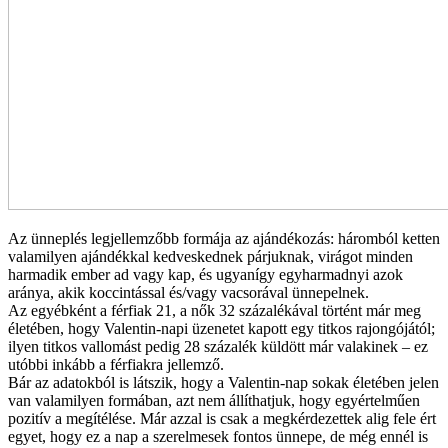
Az ünneplés legjellemzőbb formája az ajándékozás: háromból ketten
valamilyen ajándékkal kedveskednek párjuknak, virágot minden
harmadik ember ad vagy kap, és ugyanígy egyharmadnyi azok
aránya, akik koccintással és/vagy vacsorával ünnepelnek.
Az egyébként a férfiak 21, a nők 32 százalékával történt már meg
életében, hogy Valentin-napi üzenetet kapott egy titkos rajongójától;
ilyen titkos vallomást pedig 28 százalék küldött már valakinek – ez
utóbbi inkább a férfiakra jellemző.
Bár az adatokból is látszik, hogy a Valentin-nap sokak életében jelen
van valamilyen formában, azt nem állíthatjuk, hogy egyértelműen
pozitív a megítélése. Már azzal is csak a megkérdezettek alig fele ért
egyet, hogy ez a nap a szerelmesek fontos ünnepe, de még ennél is