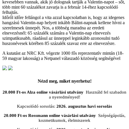
kevesebben vannak, akik jó dolognak tartják a Valentin-napot – sőt,
több mint 60 százalékot zavarja is a február 14-éhez kapcsolódó
felhajtás.
Időről időre fellángol a vita azzal kapcsolatban is, hogy az idegenes
hangzású Valentin-nap helyett inkább Bálint-napnak kellene hívni a
szerelmesek ünnepét. Nos, a többség maradna az eredeti
elnevezésnél: 65 százalék számára a Valentin-nap elnevezés
szimpatikusabb, ráadásul az ünneppel leginkább azonosulni tudó
huszonévesek körében 85 százalék szavaz erre az elnevezésre.
A kutatást az NRC Kft. végezte 1000 fős reprezentatív mintán (18-
59 magyar lakosság) a Netpanel válaszadó közösség segítségével
Nézd meg, miket nyerhetsz!
20.000 Ft-os Alza online vásárlási utalvány
Használd fel szabadon
a nyeredményed!
Kapcsolódó sorsolás:
2026. augusztus havi sorsolás
20.000 Ft-os Rossmann online vásárlási utalvány
Szépségápolás,
kozmetikumok, élelmiszerek