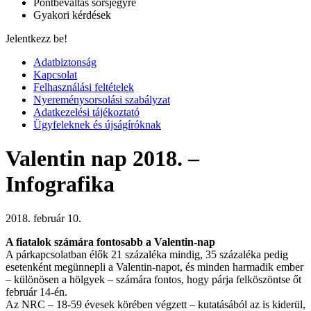
Pontbeváltás sorsjegyre
Gyakori kérdések
Jelentkezz be!
Adatbiztonság
Kapcsolat
Felhasználási feltételek
Nyereménysorsolási szabályzat
Adatkezelési tájékoztató
Ügyfeleknek és újságíróknak
Valentin nap 2018. –
Infografika
2018. február 10.
A fiatalok számára fontosabb a Valentin-nap
A párkapcsolatban élők 21 százaléka mindig, 35 százaléka pedig
esetenként megünnepli a Valentin-napot, és minden harmadik ember
– különösen a hölgyek – számára fontos, hogy párja felköszöntse őt
február 14-én.
Az NRC – 18-59 évesek körében végzett – kutatásából az is kiderül,