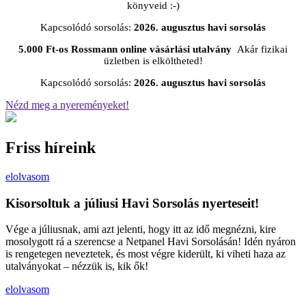
könyveid :-)
Kapcsolódó sorsolás:
2026. augusztus havi sorsolás
5.000 Ft-os Rossmann online vásárlási utalvány
Akár fizikai
üzletben is elköltheted!
Kapcsolódó sorsolás:
2026. augusztus havi sorsolás
Nézd meg a nyereményeket!
Friss híreink
elolvasom
Kisorsoltuk a júliusi Havi Sorsolás nyerteseit!
Vége a júliusnak, ami azt jelenti, hogy itt az idő megnézni, kire
mosolygott rá a szerencse a Netpanel Havi Sorsolásán! Idén nyáron
is rengetegen neveztetek, és most végre kiderült, ki viheti haza az
utalványokat – nézzük is, kik ők!
elolvasom