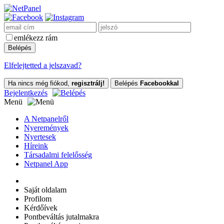
emlékezz rám
Elfelejtetted a jelszavad?
Ha nincs még fiókod,
regisztrálj!
Belépés
Facebookkal
Bejelentkezés
Menü
A Netpanelről
Nyeremények
Nyertesek
Híreink
Társadalmi felelősség
Netpanel App
Saját oldalam
Profilom
Kérdőívek
Pontbeváltás jutalmakra